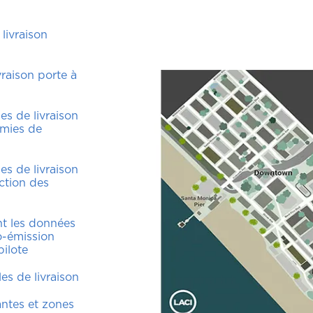
livraison
vraison porte à
s de livraison
omies de
s de livraison
ction des
t les données
o-émission
ilote
les de livraison
antes et zones