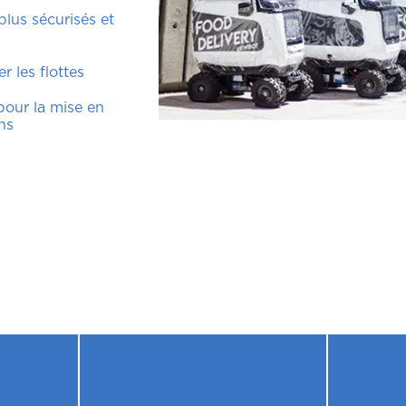
 plus sécurisés et
 les flottes
 pour la mise en
ns