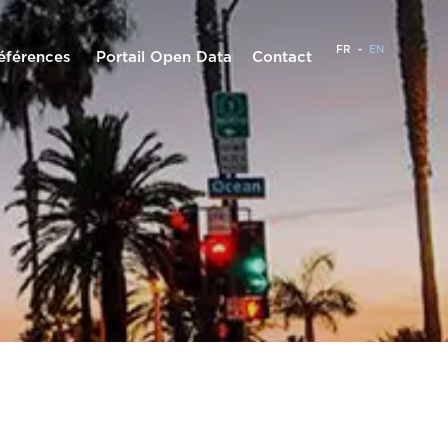
FR
-
EN
éférences
Portail Open Data
Contact